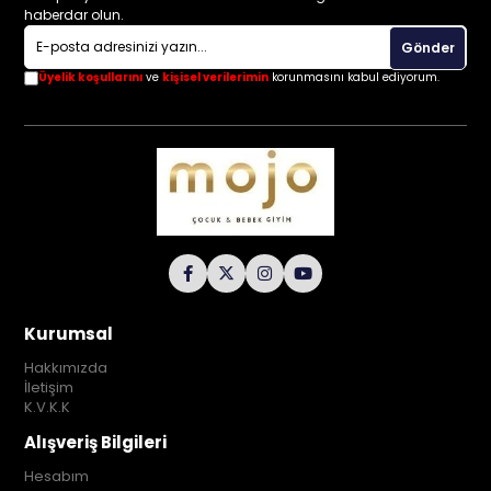
haberdar olun.
Gönder
Üyelik koşullarını
ve
kişisel verilerimin
korunmasını kabul ediyorum.
Kurumsal
Hakkımızda
İletişim
K.V.K.K
Alışveriş Bilgileri
Hesabım