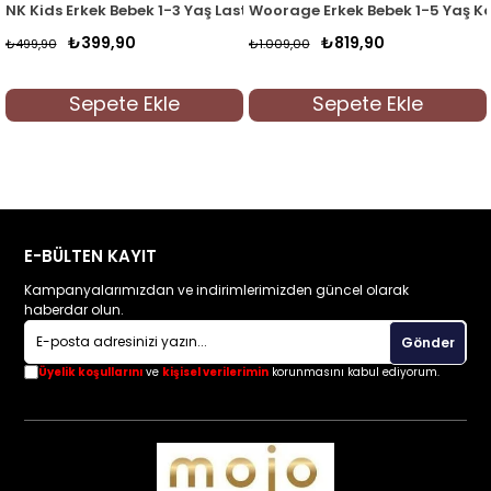
aça Kot Pantolon 15052 Gri
NK Kids Erkek Bebek 1-3 Yaş Lastikli Paça Pantolon 62714 Kahve
Woorage Erkek Bebek 1-5 Yaş K
₺399,90
₺819,90
₺499,90
₺1.009,00
Sepete Ekle
Sepete Ekle
E-BÜLTEN KAYIT
Kampanyalarımızdan ve indirimlerimizden güncel olarak
haberdar olun.
Gönder
Üyelik koşullarını
ve
kişisel verilerimin
korunmasını kabul ediyorum.