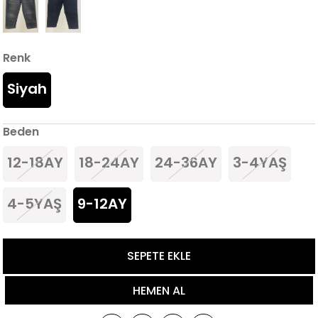
Renk
Siyah
Beden
12-18AY
18-24AY
24-36AY
3-4YAŞ
4-5YAŞ
9-12AY