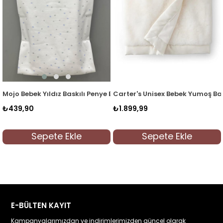
ılı Penye Battaniye 1563 Beyaz-Mavi
Carter's Unisex Bebek Yumoş Battaniye Beyaz
Mojo Bebek Animals Mü
₺1.899,99
₺499,90
e
Sepete Ekle
Sepete Ekle
E-BÜLTEN KAYIT
Kampanyalarımızdan ve indirimlerimizden güncel olarak