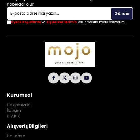
haberdar olun.
Gönder
Üyelik koşullarını
ve
kişisel verilerimin
korunmasını kabul ediyorum.
Kurumsal
Hakkımızda
İletişim
K.V.K.K
Alışveriş Bilgileri
Hesabım