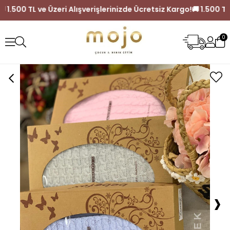
Kargo!
🚚 1.500 TL ve Üzeri Alışverişlerinizde Ücretsiz Kargo!
0
›