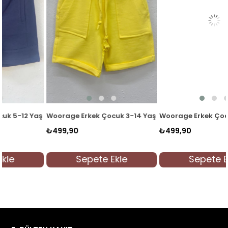
5204 Sarı
Woorage Erkek Çocuk 5-12 Yaş %100 Pamuk Penye Şort 5204 Lacivert
Woorage Erkek Çocuk 3-14 Yaş Duble Paça Cepli Şort 4065 
₺499,90
₺499,90
Sepete Ekle
Sepete Ekle