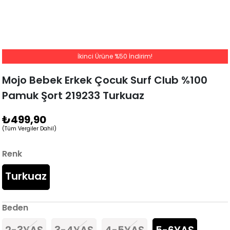
İkinci Ürüne %50 İndirim!
Mojo Bebek Erkek Çocuk Surf Club %100
Pamuk Şort 219233 Turkuaz
₺499,90
(Tüm Vergiler Dahil)
Renk
Turkuaz
Beden
2-3YAŞ
3-4YAŞ
4-5YAŞ
5-6YAŞ