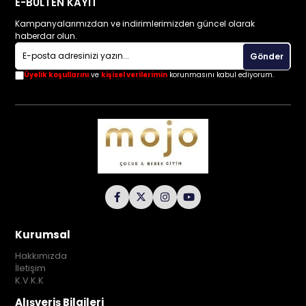
E-BÜLTEN KAYIT
Kampanyalarımızdan ve indirimlerimizden güncel olarak
haberdar olun.
Gönder
Üyelik koşullarını
ve
kişisel verilerimin
korunmasını kabul ediyorum.
Kurumsal
Hakkımızda
İletişim
K.V.K.K
Alışveriş Bilgileri