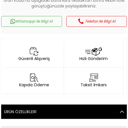
Ürün Kodu'nu aşağıdaki butonlara tıkladıktan sonra ekibimizle
görüştüğünüzde paylaşabilirsiniz.
Whatsapp ile Bilgi Al
Telefon ile Bilgi Al
Güvenli Alışveriş
Hızlı Gönderim
Kapıda Ödeme
Taksit İmkanı
ÜRÜN ÖZELLIKLERI