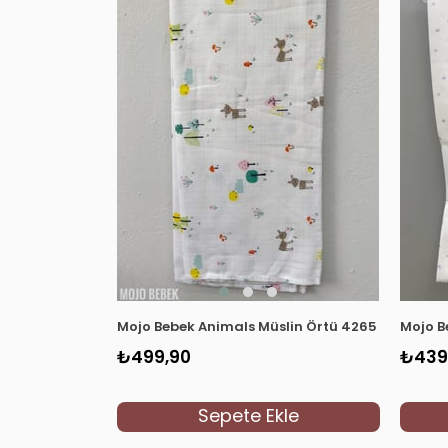
Mojo Bebek Animals Müslin Örtü 4265 Beyaz
Mojo B
₺499,90
₺439
Sepete Ekle