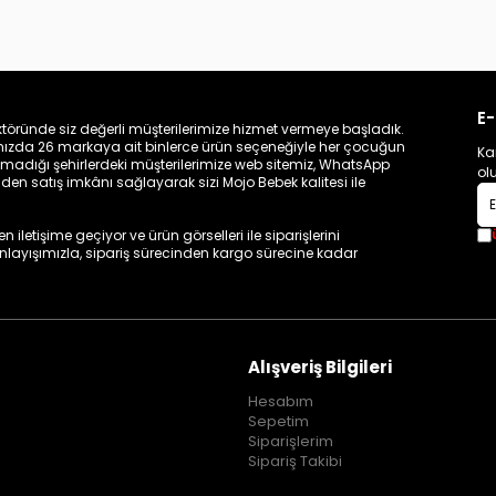
E-
töründe siz değerli müşterilerimize hizmet vermeye başladık.
zamızda 26 markaya ait binlerce ürün seçeneğiyle her çocuğun
Ka
madığı şehirlerdeki müşterilerimize web sitemiz, WhatsApp
ol
n satış imkânı sağlayarak sizi Mojo Bebek kalitesi ile
iletişime geçiyor ve ürün görselleri ile siparişlerini
 anlayışımızla, sipariş sürecinden kargo sürecine kadar
Alışveriş Bilgileri
Hesabım
Sepetim
Siparişlerim
Sipariş Takibi