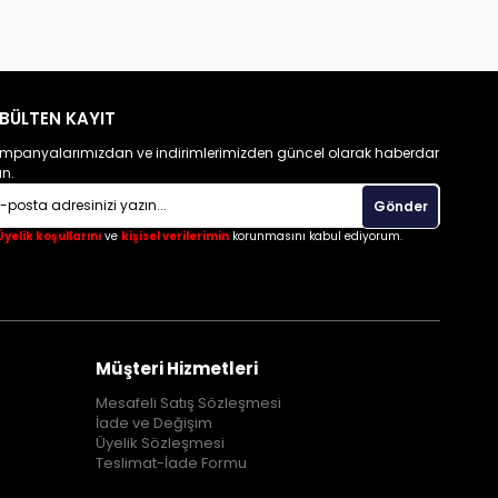
BÜLTEN KAYIT
mpanyalarımızdan ve indirimlerimizden güncel olarak haberdar
un.
Gönder
Üyelik koşullarını
ve
kişisel verilerimin
korunmasını kabul ediyorum.
Müşteri Hizmetleri
Mesafeli Satış Sözleşmesi
İade ve Değişim
Üyelik Sözleşmesi
Teslimat-İade Formu