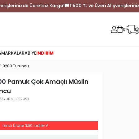
ve Üzeri Alışverişlerinizde Ücretsiz Kargo!
🚚 1.500 TL ve Üzeri Al
0
A
MARKALAR
ABİYE
İNDİRİM
tü 9209 Turuncu
00 Pamuk Çok Amaçlı Müslin
uncu
23YUNMJO9209)
İkinci Ürüne %50 İndirim!