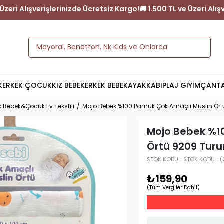
 1.500 TL ve Üzeri Alışverişlerinizde Ücretsiz Kargo!
🚚 1.500 TL 
K
ERKEK ÇOCUK
KIZ BEBEK
ERKEK BEBEK
AYAKKABI
PLAJ GİYİM
ÇANT
x Bebek&Çocuk Ev Tekstili
Mojo Bebek %100 Pamuk Çok Amaçlı Müslin Ör
Mojo Bebek %1
Örtü 9209 Tur
STOK KODU
STOK KODU
(
₺159,90
(Tüm Vergiler Dahil)