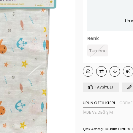
Ürü
›
Renk
Turuncu
TAVSIYE ET
ÜRÜN ÖZELLIKLERI
ÖDEME 
İADE VE DEĞIŞIM
Çok Amaçlı Müslin Örtü % 