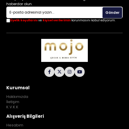
haberdar olun.
Gönder
Üyelik koşullarını
ve
kişisel verilerimin
korunmasını kabul ediyorum.
Kurumsal
Hakkımızda
İletişim
K.V.K.K
Alışveriş Bilgileri
Hesabım