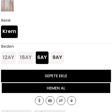
Renk
Krem
Beden
12AY
18AY
6AY
9AY