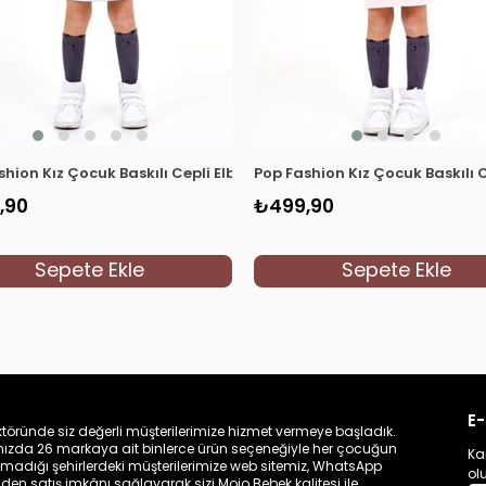
hion Kız Çocuk Baskılı Cepli Elbise 6750 Gri
Pop Fashion Kız Çocuk Baskılı 
,90
₺499,90
Sepete Ekle
Sepete Ekle
E-
töründe siz değerli müşterilerimize hizmet vermeye başladık.
zamızda 26 markaya ait binlerce ürün seçeneğiyle her çocuğun
Ka
madığı şehirlerdeki müşterilerimize web sitemiz, WhatsApp
ol
n satış imkânı sağlayarak sizi Mojo Bebek kalitesi ile