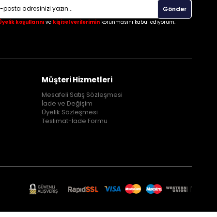
Gönder
Üyelik koşullarını
ve
kişisel verilerimin
korunmasını kabul ediyorum.
Müşteri Hizmetleri
Mesafeli Satış Sözleşmesi
İade ve Değişim
Üyelik Sözleşmesi
Teslimat-İade Formu