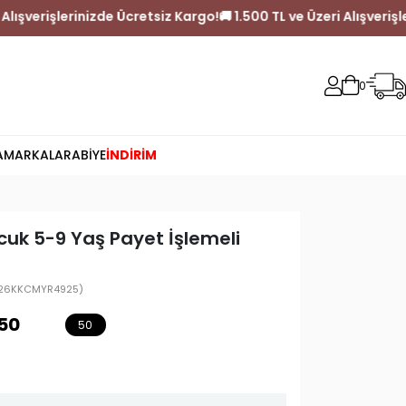
 1.500 TL ve Üzeri Alışverişlerinizde Ücretsiz Kargo!
🚚 1.500 TL 
0
A
MARKALAR
ABİYE
İNDİRİM
cuk 5-9 Yaş Payet İşlemeli
26KKCMYR4925)
50
50