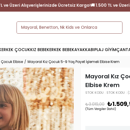
iz Kargo!
🚚 1.500 TL ve Üzeri Alışverişlerinizde Ücretsiz Kargo!

K
ERKEK ÇOCUK
KIZ BEBEK
ERKEK BEBEK
AYAKKABI
PLAJ GİYİM
ÇANT
z Çocuk Elbise
Mayoral Kız Çocuk 5-9 Yaş Payet İşlemeli Elbise Krem
Mayoral Kız Ço
Elbise Krem
STOK KODU
STOK KODU
(
₺1.509,
₺3.019,00
(Tüm Vergiler Dahil)