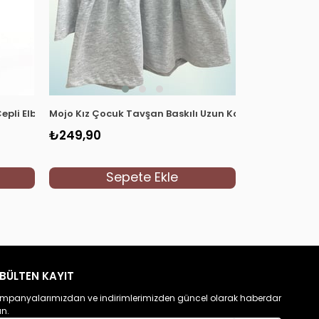
Cepli Elbise 6750 Pembe
Mojo Kız Çocuk Tavşan Baskılı Uzun Kollıu Elbise 6767 G
Mojo Kız Çocu
₺249,90
₺479,90
Sepete Ekle
S
BÜLTEN KAYIT
mpanyalarımızdan ve indirimlerimizden güncel olarak haberdar
un.