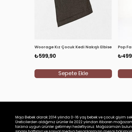
Woorage Kız Çocuk Kedi Nakışlı Elbise 0357 Gri
Pop Fas
₺599,90
₺499
Sepete Ekle
Mojo Bebek olarak 2014 yılında 0-16 yaş bebek ve çocuk giyim sek
Üreticilerden aldığımız ürünler ile 2022 yılından itibaren mağa
tarzına uygun ürünler getirmeyi hedefliyoruz. Mağazamızın bulun
sipariş hattımız ve sosyal medya hesaplarımızın mesaj bölümünde