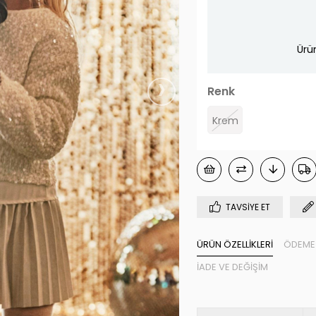
Ürü
›
Renk
Krem
TAVSIYE ET
ÜRÜN ÖZELLIKLERI
ÖDEME 
İADE VE DEĞIŞIM