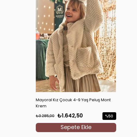
Mayoral Kız Çocuk 4-9 Yaş Peluş Mont
Krem
₺1.642,50
₺3.285,00
%50
İndirim
Sepete Ekle
%50İndirim