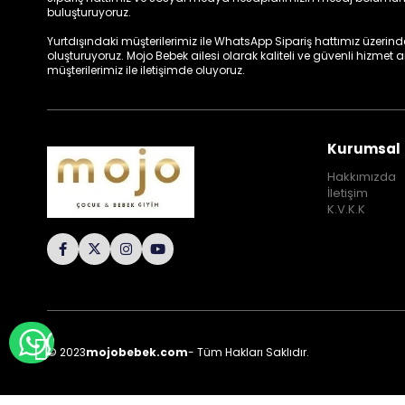
buluşturuyoruz.
Yurtdışındaki müşterilerimiz ile WhatsApp Sipariş hattımız üzerinden 
oluşturuyoruz. Mojo Bebek ailesi olarak kaliteli ve güvenli hizmet
müşterilerimiz ile iletişimde oluyoruz.
Kurumsal
Hakkımızda
İletişim
K.V.K.K
WHATSAPP İLE BİLGİ AL
© 2023
mojobebek.com
- Tüm Hakları Saklıdır.