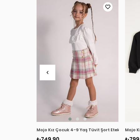
Mojo Kız Çocuk 4-9 Yaş Tüvit Şort Etek Takım 9
Mojo K
₺749,90
₺799