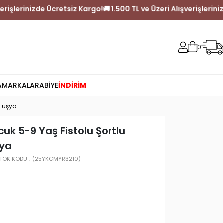
L ve Üzeri Alışverişlerinizde Ücretsiz Kargo!
🚚 1.500 TL ve Üzeri
0
A
MARKALAR
ABİYE
İNDİRİM
 Fuşya
uk 5-9 Yaş Fistolu Şortlu
şya
TOK KODU
(25YKCMYR3210)