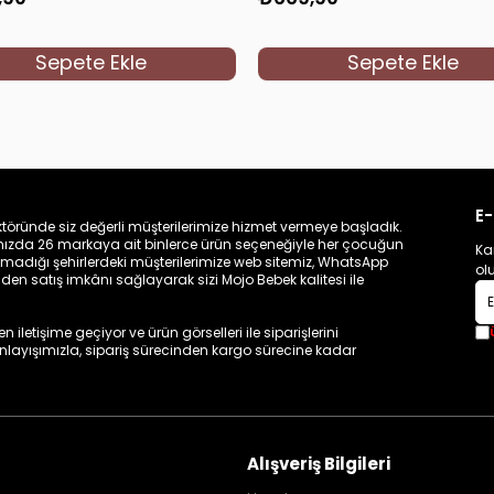
Sepete Ekle
Sepete Ekle
E-
töründe siz değerli müşterilerimize hizmet vermeye başladık.
zamızda 26 markaya ait binlerce ürün seçeneğiyle her çocuğun
Ka
madığı şehirlerdeki müşterilerimize web sitemiz, WhatsApp
ol
n satış imkânı sağlayarak sizi Mojo Bebek kalitesi ile
iletişime geçiyor ve ürün görselleri ile siparişlerini
 anlayışımızla, sipariş sürecinden kargo sürecine kadar
Alışveriş Bilgileri