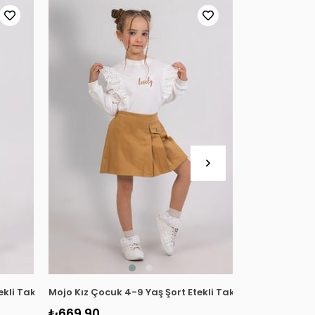
tekli Takım 9807 Kahverengi
Mojo Kız Çocuk 4-9 Yaş Şort Etekli Takım 9807 Hardal
Mayoral Kız Ç
₺669,90
₺81
₺1.635,00