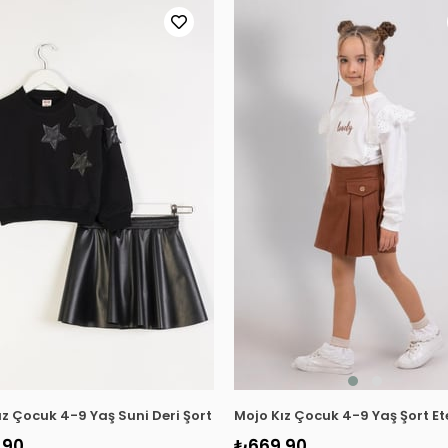
814 Ekru
ız Çocuk 4-9 Yaş Suni Deri Şort Etek Takım 0477 Siyah
Mojo Kız Çocuk 4-9 Yaş Şort E
,90
₺669,90