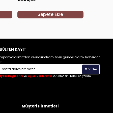
Sepete Ekle
S
BÜLTEN KAYIT
mpanyalarımızdan ve indirimlerimizden güncel olarak haberdar
un.
Gönder
Üyelik koşullarını
ve
kişisel verilerimin
korunmasını kabul ediyorum.
Müşteri Hizmetleri