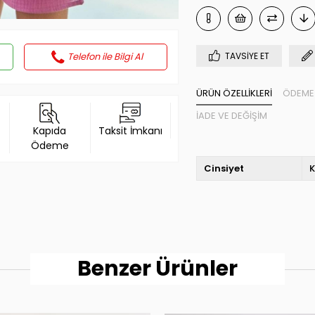
Telefon ile Bilgi Al
TAVSIYE ET
ÜRÜN ÖZELLIKLERI
ÖDEME 
İADE VE DEĞIŞIM
Kapıda
Taksit İmkanı
Ödeme
Cinsiyet
K
Benzer Ürünler