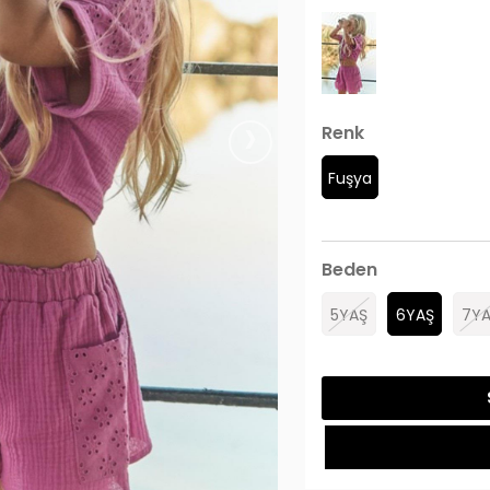
›
Renk
Fuşya
Beden
5YAŞ
6YAŞ
7YA