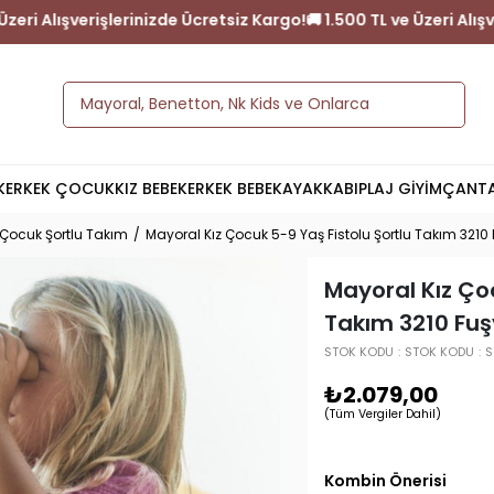
🚚 1.500 TL ve Üzeri Alışverişlerinizde Ücretsiz Kargo!
🚚 1.500 T
K
ERKEK ÇOCUK
KIZ BEBEK
ERKEK BEBEK
AYAKKABI
PLAJ GİYİM
ÇANT
 Çocuk Şortlu Takım
Mayoral Kız Çocuk 5-9 Yaş Fistolu Şortlu Takım 3210
Mayoral Kız Çoc
Takım 3210 Fu
STOK KODU
STOK KODU
S
₺2.079,00
(Tüm Vergiler Dahil)
Kombin Önerisi