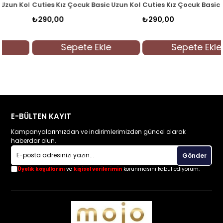
l T-shirt 3090 Beyaz
Cuties Kız Çocuk Basic Uzun Kol T-shirt 3090 Siyah
Cuties Kız Çocuk Basic Uzun Kol 
₺290,00
₺290,00
Sepete Ekle
Sepete Ekle
E-BÜLTEN KAYIT
Kampanyalarımızdan ve indirimlerimizden güncel olarak
haberdar olun.
Gönder
Üyelik koşullarını
ve
kişisel verilerimin
korunmasını kabul ediyorum.