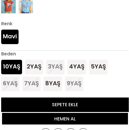
Renk
Mavi
Beden
10YAŞ
2YAŞ
3YAŞ
4YAŞ
5YAŞ
6YAŞ
7YAŞ
8YAŞ
9YAŞ