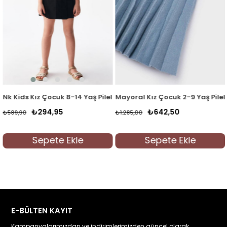
ibon Etek 56518 Camel
Nk Kids Kız Çocuk 8-14 Yaş Pileli Etek 56354 Siyah
Mayoral Kız Çocuk 2-9 Yaş Pilel
₺294,95
₺642,50
₺589,90
₺1.285,00
Sepete Ekle
Sepete Ekle
E-BÜLTEN KAYIT
Kampanyalarımızdan ve indirimlerimizden güncel olarak