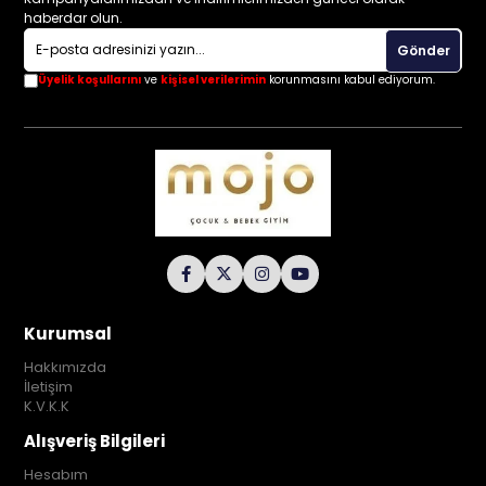
haberdar olun.
Gönder
Üyelik koşullarını
ve
kişisel verilerimin
korunmasını kabul ediyorum.
Kurumsal
Hakkımızda
İletişim
K.V.K.K
Alışveriş Bilgileri
Hesabım