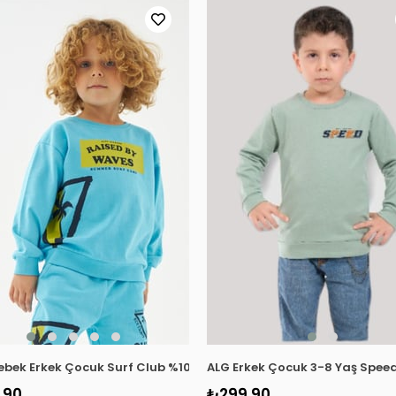
8 Lacivert
ebek Erkek Çocuk Surf Club %100 Pamuk Sweatshirt 219276 Turk
ALG Erkek Çocuk 3-8 Yaş Speed
,90
₺299,90