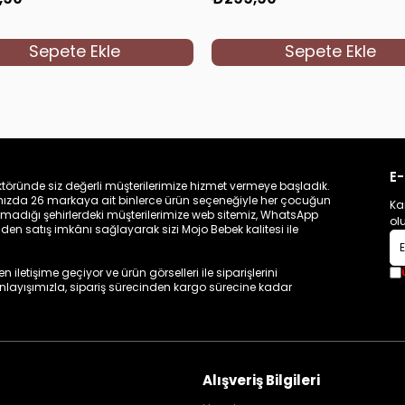
Sepete Ekle
Sepete Ekle
E-
töründe siz değerli müşterilerimize hizmet vermeye başladık.
zamızda 26 markaya ait binlerce ürün seçeneğiyle her çocuğun
Ka
madığı şehirlerdeki müşterilerimize web sitemiz, WhatsApp
ol
n satış imkânı sağlayarak sizi Mojo Bebek kalitesi ile
iletişime geçiyor ve ürün görselleri ile siparişlerini
 anlayışımızla, sipariş sürecinden kargo sürecine kadar
Alışveriş Bilgileri