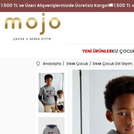
iz Kargo!
🚚 1.500 TL ve Üzeri Alışverişlerinizde Ücretsiz Kar
YENİ ÜRÜNLER
KIZ ÇOCU
Anasayfa
Erkek Çocuk
Erkek Çocuk Üst Giyim