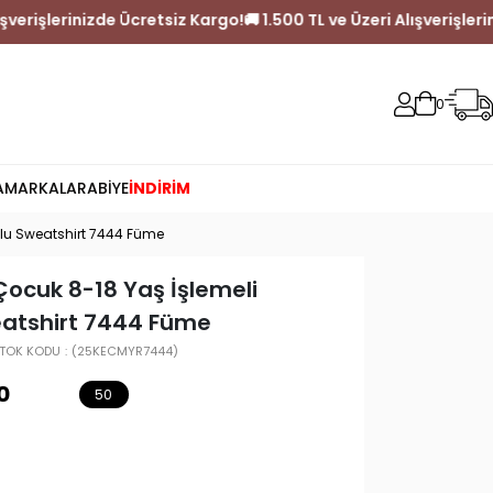
 TL ve Üzeri Alışverişlerinizde Ücretsiz Kargo!
🚚 1.500 TL ve Üze
0
A
MARKALAR
ABİYE
İNDİRİM
nlu Sweatshirt 7444 Füme
Çocuk 8-18 Yaş İşlemeli
atshirt 7444 Füme
TOK KODU
(25KECMYR7444)
0
50