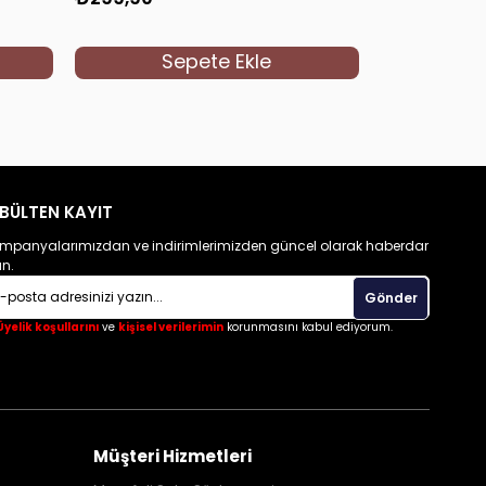
Sepete Ekle
S
BÜLTEN KAYIT
mpanyalarımızdan ve indirimlerimizden güncel olarak haberdar
un.
Gönder
Üyelik koşullarını
ve
kişisel verilerimin
korunmasını kabul ediyorum.
Müşteri Hizmetleri