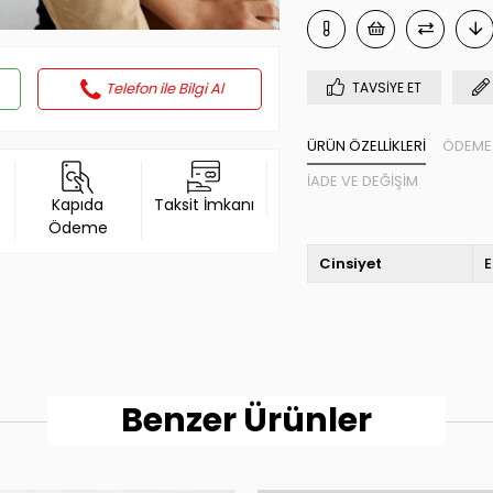
Telefon ile Bilgi Al
TAVSIYE ET
ÜRÜN ÖZELLIKLERI
ÖDEME 
İADE VE DEĞIŞIM
Kapıda
Taksit İmkanı
Ödeme
Cinsiyet
E
Benzer Ürünler