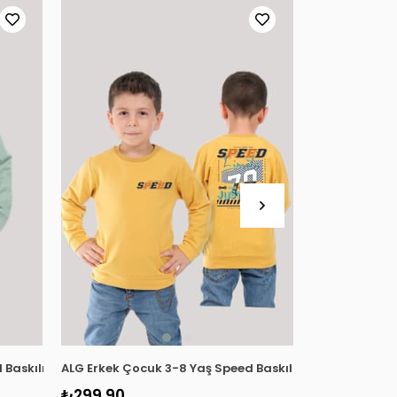
uaz
 Baskılı Şardonlu Sweatshirt 224473 Çağla Yeşili
ALG Erkek Çocuk 3-8 Yaş Speed Baskılı Şardonlu Swea
ALG Erkek Çoc
₺299,90
₺299,90