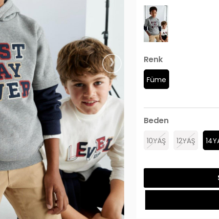
›
Renk
Füme
Beden
10YAŞ
12YAŞ
14Y