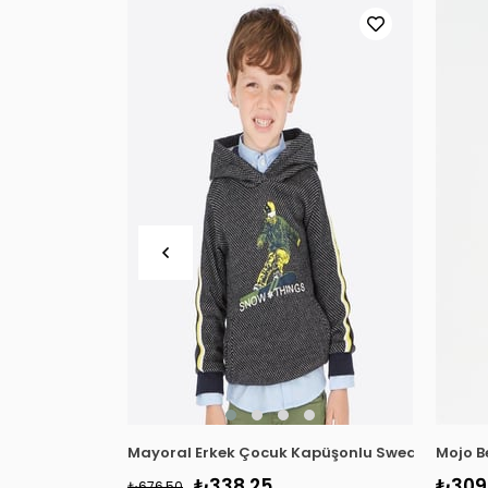
Mayoral Erkek Çocuk Kapüşonlu Sweatshirt 442
Mojo B
₺338,25
₺309
₺676,50