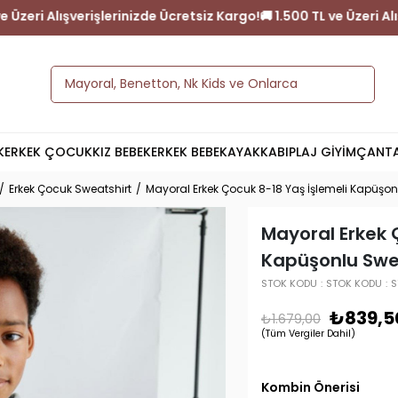
go!
🚚 1.500 TL ve Üzeri Alışverişlerinizde Ücretsiz Kargo!
🚚 1.500
K
ERKEK ÇOCUK
KIZ BEBEK
ERKEK BEBEK
AYAKKABI
PLAJ GİYİM
ÇANT
Erkek Çocuk Sweatshirt
Mayoral Erkek Çocuk 8-18 Yaş İşlemeli Kapüşo
Mayoral Erkek 
Kapüşonlu Swe
STOK KODU
STOK KODU
S
₺839,5
₺1.679,00
(Tüm Vergiler Dahil)
Kombin Önerisi