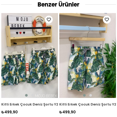
Benzer Ürünler
530 Sarı
Kitti Erkek Çocuk Deniz Şortu Y2530 Yeşil
Kitti Erkek Çocuk Deniz Şortu Y22
₺499,90
₺499,90