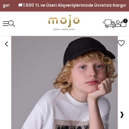
tsiz Kargo!
🚚 1.500 TL ve Üzeri Alışverişlerinizde Ücretsiz K
0
›