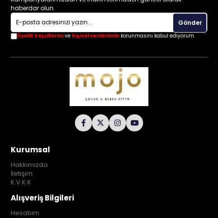
haberdar olun.
Gönder
Üyelik koşullarını
ve
kişisel verilerimin
korunmasını kabul ediyorum.
Kurumsal
Hakkımızda
İletişim
K.V.K.K
Alışveriş Bilgileri
Hesabım