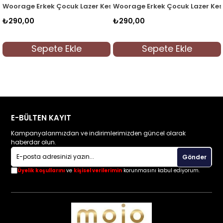
360 Krem
k Lazer Kesim Basic T-shirt 0360 Lacivert
Woorage Erkek Çocuk Lazer Kesim Basic T-shirt 03
Woorage Erkek Çocu
₺290,00
₺290,00
Ekle
Sepete Ekle
Sepete E
E-BÜLTEN KAYIT
Kampanyalarımızdan ve indirimlerimizden güncel olarak
haberdar olun.
Gönder
Üyelik koşullarını
ve
kişisel verilerimin
korunmasını kabul ediyorum.