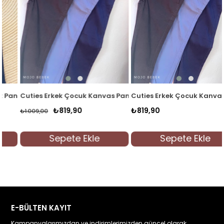
tolon 19057 Siyah
Cuties Erkek Çocuk Kanvas Pantolon 0295 Lacivert
Cuties Erkek Çocuk Kanvas Pan
₺819,90
₺819,90
₺1.009,00
Sepete Ekle
Sepete Ekle
E-BÜLTEN KAYIT
Kampanyalarımızdan ve indirimlerimizden güncel olarak