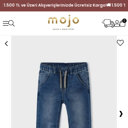
Kargo!
🚚 1.500 TL ve Üzeri Alışverişlerinizde Ücretsiz Kargo!
0
›