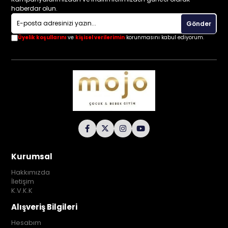
haberdar olun.
Gönder
Üyelik koşullarını
ve
kişisel verilerimin
korunmasını kabul ediyorum.
Kurumsal
Hakkımızda
İletişim
K.V.K.K
Alışveriş Bilgileri
Hesabım