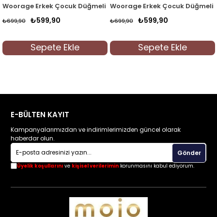
atlamalı Kol Gömlek 4016 Kırmızı
Woorage Erkek Çocuk Düğmeli Yaka Gömlek 4014 Mavi
Woorage Erkek Çocuk Düğmeli 
₺599,90
₺599,90
₺699,90
₺699,90
Sepete Ekle
Sepete Ekle
E-BÜLTEN KAYIT
Kampanyalarımızdan ve indirimlerimizden güncel olarak
haberdar olun.
Gönder
Üyelik koşullarını
ve
kişisel verilerimin
korunmasını kabul ediyorum.