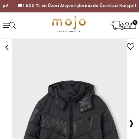
iz Kargo!
🚚 1.500 TL ve Üzeri Alışverişlerinizde Ücretsiz Kar
0
›