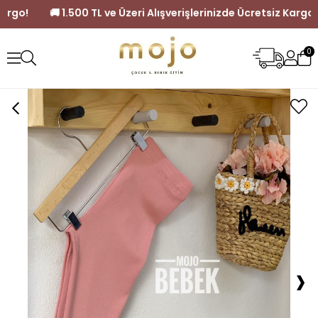
retsiz Kargo!
🚚 1.500 TL ve Üzeri Alışverişlerinizde Ücretsiz
0
›