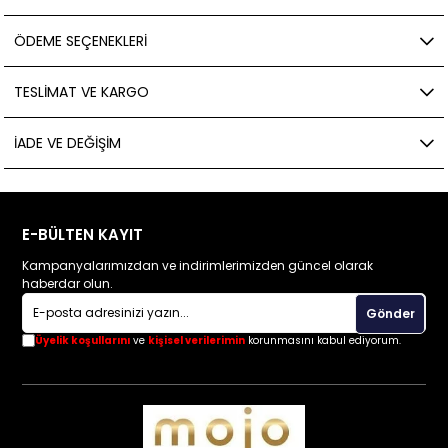
ÖDEME SEÇENEKLERI
TESLIMAT VE KARGO
İADE VE DEĞIŞIM
E-BÜLTEN KAYIT
Kampanyalarımızdan ve indirimlerimizden güncel olarak
haberdar olun.
Gönder
Üyelik koşullarını
ve
kişisel verilerimin
korunmasını kabul ediyorum.