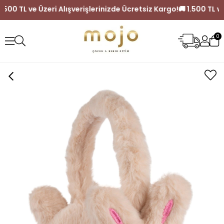
🚚 1.500 TL ve Üzeri Alışverişlerinizde Ücretsiz Kargo!
🚚 1.500 
0