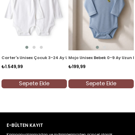
kan Yaka Body S75830 Beyaz
Carter's Unisex Çocuk 3-24 Ay Uzun Kollu 4'lü Body Beyaz
Mojo Unisex Bebek 0-9 Ay Uzun Ko
₺1.549,99
₺199,99
Sepete Ekle
Sepete Ekle
E-BÜLTEN KAYIT
Kampanyalarımızdan ve indirimlerimizden güncel olarak