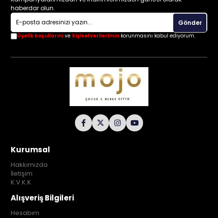
haberdar olun.
Gönder
Üyelik koşullarını
ve
kişisel verilerimin
korunmasını kabul ediyorum.
Kurumsal
Hakkımızda
İletişim
K.V.K.K
Alışveriş Bilgileri
Hesabım