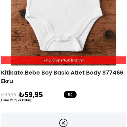
İkinci Ürüne %50 İndirim!
Kitikate Bebe Boy Basic Atlet Body S77466
Ekru
₺59,95
₺119,90
50
(Tüm Vergiler Dahil)