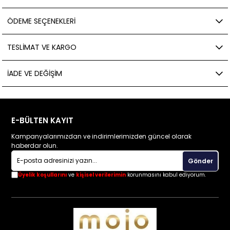
ÖDEME SEÇENEKLERI
TESLIMAT VE KARGO
İADE VE DEĞIŞIM
E-BÜLTEN KAYIT
Kampanyalarımızdan ve indirimlerimizden güncel olarak
haberdar olun.
Gönder
Üyelik koşullarını
ve
kişisel verilerimin
korunmasını kabul ediyorum.