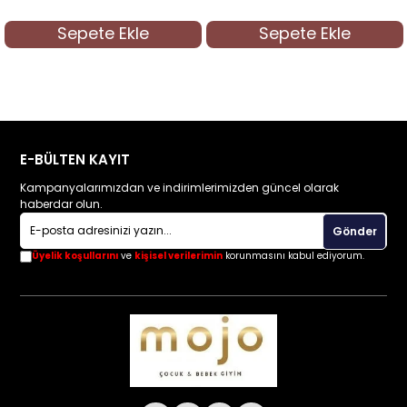
Ekle
Sepete Ekle
Sepete 
E-BÜLTEN KAYIT
Kampanyalarımızdan ve indirimlerimizden güncel olarak
haberdar olun.
Gönder
Üyelik koşullarını
ve
kişisel verilerimin
korunmasını kabul ediyorum.