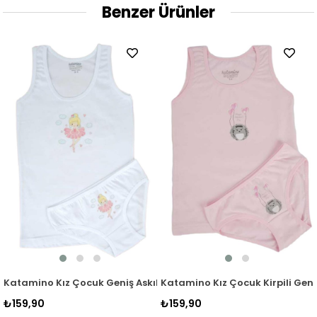
Benzer Ürünler
p Takım K128089 Pembe
k Geniş Askılı Atlet & Slip Takımı 128264 Beyaz
Katamino Kız Çocuk Kirpili Geniş Askılı Atlet Sli
Katamino Kız Çocuk
₺159,90
₺159,90