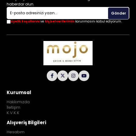
haberdar olun.
Gönder
Üyelik koşullarını
ve
kişisel verilerimin
korunmasını kabul ediyorum.
Kurumsal
Hakkımızda
İletişim
K.V.K.K
Alışveriş Bilgileri
Hesabım