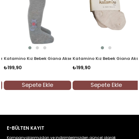
suarlı Külotlu Çorap K32240 Çağla Yeşili
Katamino Kız Bebek Giana Aksesuarlı Külotlu Çorap K32240 İnd
Katamino Kız Bebek Giana Akses
₺199,90
₺199,90
Sepete Ekle
Sepete Ekle
E-BÜLTEN KAYIT
Kampanyalarımızdan ve indirimlerimizden güncel olarak