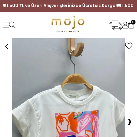
z Kargo!
🚚 1.500 TL ve Üzeri Alışverişlerinizde Ücretsiz Karg
0
›