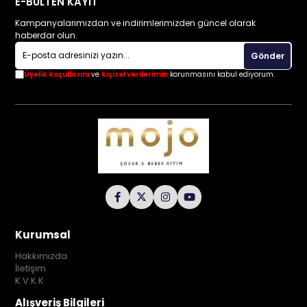
E-BÜLTEN KAYIT
Kampanyalarımızdan ve indirimlerimizden güncel olarak
haberdar olun.
Gönder
Üyelik koşullarını
ve
kişisel verilerimin
korunmasını kabul ediyorum.
Kurumsal
Hakkımızda
İletişim
K.V.K.K
Alışveriş Bilgileri