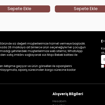
Sepete Ekle
Sepete Ekle
E-
töründe siz değerli müşterilerimize hizmet vermeye başladık.
zamızda 26 markaya ait binlerce ürün seçeneğiyle her çocuğun
Ka
madığı şehirlerdeki müşterilerimize web sitemiz, WhatsApp
ol
n satış imkânı sağlayarak sizi Mojo Bebek kalitesi ile
iletişime geçiyor ve ürün görselleri ile siparişlerini
 anlayışımızla, sipariş sürecinden kargo sürecine kadar
Alışveriş Bilgileri
Hesabım