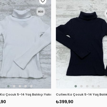
se Body 3098 Taş Rengi
 Kız Çocuk 5-14 Yaş Balıkçı Yaka Kaşkorse Body 3098 Beyaz
Cuties Kız Çocuk 5-14 Yaş Bal
,90
₺399,90