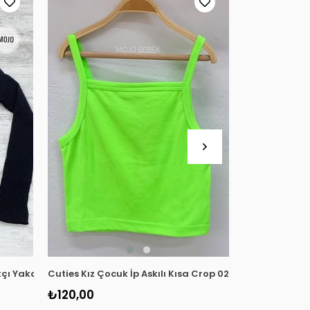
ıkçı Yaka Kaşkorse Body 3098 Siyah
Cuties Kız Çocuk İp Askılı Kısa Crop 02075 Yeşil
Escabel Kız Ç
₺120,00
₺299,90