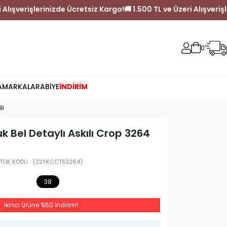
500 TL ve Üzeri Alışverişlerinizde Ücretsiz Kargo!
🚚 1.500 TL ve 
0
A
MARKALAR
ABİYE
İNDİRİM
li
k Bel Detaylı Askılı Crop 3264
TOK KODU
(22YKCCTS3264)
38
İkinci Ürüne %50 İndirim!