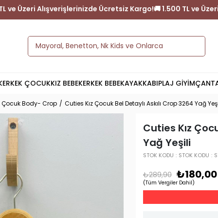
argo!
🚚 1.500 TL ve Üzeri Alışverişlerinizde Ücretsiz Kargo!
🚚 1.
K
ERKEK ÇOCUK
KIZ BEBEK
ERKEK BEBEK
AYAKKABI
PLAJ GİYİM
ÇANT
z Çocuk Body- Crop
Cuties Kız Çocuk Bel Detaylı Askılı Crop 3264 Yağ Yeşi
Cuties Kız Çocu
Yağ Yeşili
STOK KODU
STOK KODU
S
₺180,00
₺289,90
(Tüm Vergiler Dahil)