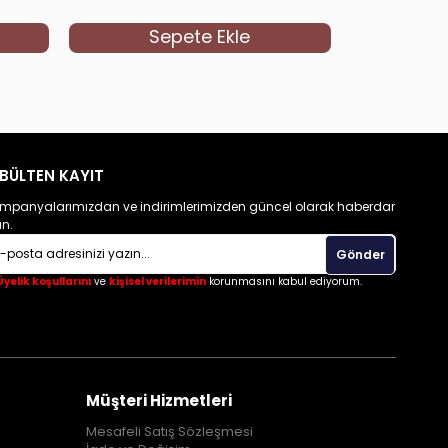
Sepete Ekle
S
BÜLTEN KAYIT
mpanyalarımızdan ve indirimlerimizden güncel olarak haberdar
un.
Gönder
Üyelik koşullarını
ve
kişisel verilerimin
korunmasını kabul ediyorum.
Müşteri Hizmetleri
Mesafeli Satış Sözleşmesi