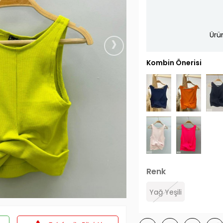
›
Ürü
Kombin Önerisi
Renk
Yağ Yeşili