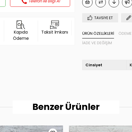
Telefon ile Bilgi Al
TAVSIYE ET
Kapıda
Taksit İmkanı
ÜRÜN ÖZELLIKLERI
ÖDEME 
Ödeme
İADE VE DEĞIŞIM
Cinsiyet
K
Benzer Ürünler