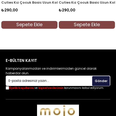
90 Beyaz
 Çocuk Basic Uzun Kol T-shirt 3090 Siyah
Cuties Kız Çocuk Basic Uzun Kol T-shırt 2185
Woorage Kız
₺290,00
₺249,90
epete Ekle
Sepete Ekle
Se
E-BÜLTEN KAYIT
Kampanyalarımızdan ve indirimlerimizden güncel olarak
haberdar olun.
Gönder
Üyelik koşullarını
ve
kişisel verilerimin
korunmasını kabul ediyorum.