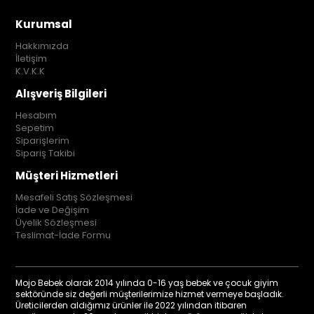
Kurumsal
Hakkımızda
İletişim
K.V.K.K
Alışveriş Bilgileri
Hesabım
Sepetim
Siparişlerim
Sipariş Takibi
Müşteri Hizmetleri
Mesafeli Satış Sözleşmesi
İade ve Değişim
Üyelik Sözleşmesi
Teslimat-İade Formu
Mojo Bebek olarak 2014 yılında 0-16 yaş bebek ve çocuk giyim
sektöründe siz değerli müşterilerimize hizmet vermeye başladık.
Üreticilerden aldığımız ürünler ile 2022 yılından itibaren