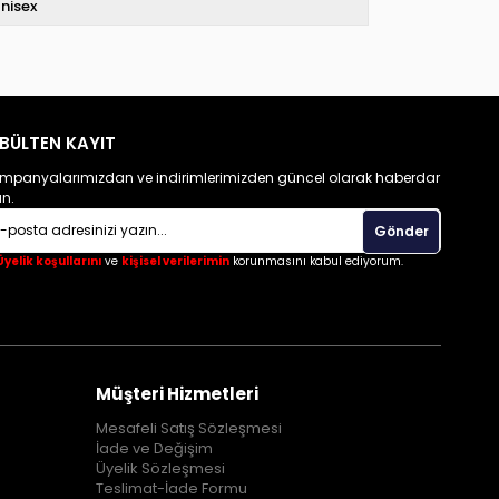
nisex
BÜLTEN KAYIT
mpanyalarımızdan ve indirimlerimizden güncel olarak haberdar
un.
Gönder
Üyelik koşullarını
ve
kişisel verilerimin
korunmasını kabul ediyorum.
Müşteri Hizmetleri
Mesafeli Satış Sözleşmesi
İade ve Değişim
Üyelik Sözleşmesi
Teslimat-İade Formu