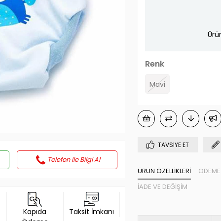
Ürü
Renk
Mavi
TAVSIYE ET
Telefon ile Bilgi Al
ÜRÜN ÖZELLIKLERI
ÖDEME 
İADE VE DEĞIŞIM
Kapıda
Taksit İmkanı