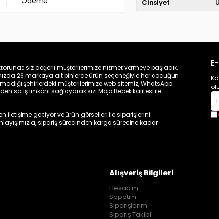
Ödeme
Cinsiyet
U
E-
töründe siz değerli müşterilerimize hizmet vermeye başladık.
zamızda 26 markaya ait binlerce ürün seçeneğiyle her çocuğun
Ka
madığı şehirlerdeki müşterilerimize web sitemiz, WhatsApp
ol
n satış imkânı sağlayarak sizi Mojo Bebek kalitesi ile
iletişime geçiyor ve ürün görselleri ile siparişlerini
 anlayışımızla, sipariş sürecinden kargo sürecine kadar
Alışveriş Bilgileri
Hesabım
Sepetim
Siparişlerim
Sipariş Takibi