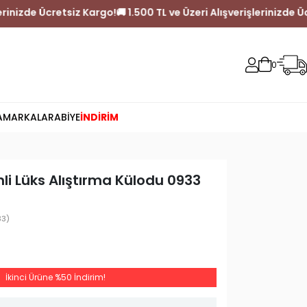
erişlerinizde Ücretsiz Kargo!
🚚 1.500 TL ve Üzeri Alışverişlerini
0
A
MARKALAR
ABİYE
İNDİRİM
i Lüks Alıştırma Külodu 0933
33)
İkinci Ürüne %50 İndirim!