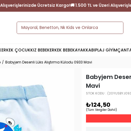
Üzeri Alışverişlerinizde Ücretsiz Kargo!
🚚 1.500 TL ve Üzeri Alışv
K
ERKEK ÇOCUK
KIZ BEBEK
ERKEK BEBEK
AYAKKABI
PLAJ GİYİM
ÇANT
p
Babyjem Desenli Lüks Alıştırma Külodu 0933 Mavi
Babyjem Desenl
Mavi
STOK KODU
(20YUSBYJ09
₺124,50
(Tüm Vergiler Dahil)