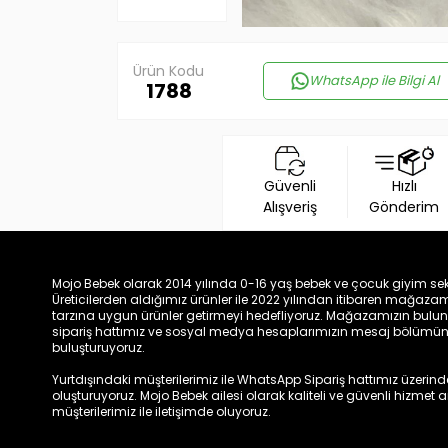
Ürün Kodu
WhatsApp ile Bilgi Al
1788
Güvenli
Hızlı
Alışveriş
Gönderim
Mojo Bebek olarak 2014 yılında 0-16 yaş bebek ve çocuk giyim sek
Üreticilerden aldığımız ürünler ile 2022 yılından itibaren mağa
tarzına uygun ürünler getirmeyi hedefliyoruz. Mağazamızın bulun
sipariş hattımız ve sosyal medya hesaplarımızın mesaj bölümünde
buluşturuyoruz.
Yurtdışındaki müşterilerimiz ile WhatsApp Sipariş hattımız üzerinden 
oluşturuyoruz. Mojo Bebek ailesi olarak kaliteli ve güvenli hizmet
müşterilerimiz ile iletişimde oluyoruz.