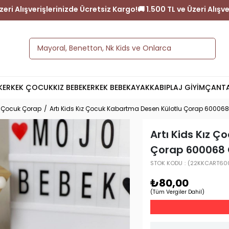
TL ve Üzeri Alışverişlerinizde Ücretsiz Kargo!
🚚 1.500 TL ve Üzer
K
ERKEK ÇOCUK
KIZ BEBEK
ERKEK BEBEK
AYAKKABI
PLAJ GİYİM
ÇANT
z Çocuk Çorap
Artı Kids Kız Çocuk Kabartma Desen Külotlu Çorap 600068
Artı Kids Kız 
Çorap 600068 
STOK KODU
(22KKCART60
₺80,00
(Tüm Vergiler Dahil)