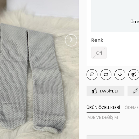
Ürü
›
Renk
Gri
TAVSIYE ET
ÜRÜN ÖZELLIKLERI
ÖDEME 
İADE VE DEĞIŞIM