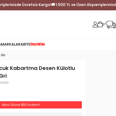
i Alışverişlerinizde Ücretsiz Kargo!
🚚 1.500 TL ve Üzeri Alışveri
0
A
MARKALAR
ABİYE
İNDİRİM
 Gri
Çocuk Kabartma Desen Külotlu
Gri
0068)
İkinci Ürüne %50 İndirim!