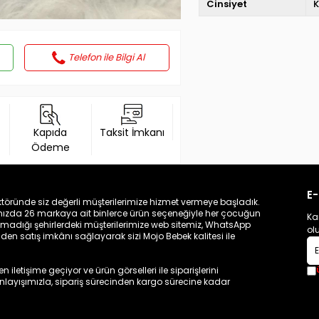
Cinsiyet
K
Telefon ile Bilgi Al
Kapıda
Taksit İmkanı
Ödeme
E-
töründe siz değerli müşterilerimize hizmet vermeye başladık.
zamızda 26 markaya ait binlerce ürün seçeneğiyle her çocuğun
Ka
madığı şehirlerdeki müşterilerimize web sitemiz, WhatsApp
ol
n satış imkânı sağlayarak sizi Mojo Bebek kalitesi ile
iletişime geçiyor ve ürün görselleri ile siparişlerini
 anlayışımızla, sipariş sürecinden kargo sürecine kadar