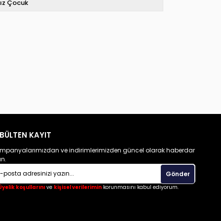
ız Çocuk
BÜLTEN KAYIT
mpanyalarımızdan ve indirimlerimizden güncel olarak haberdar
un.
Gönder
Üyelik koşullarını
ve
kişisel verilerimin
korunmasını kabul ediyorum.