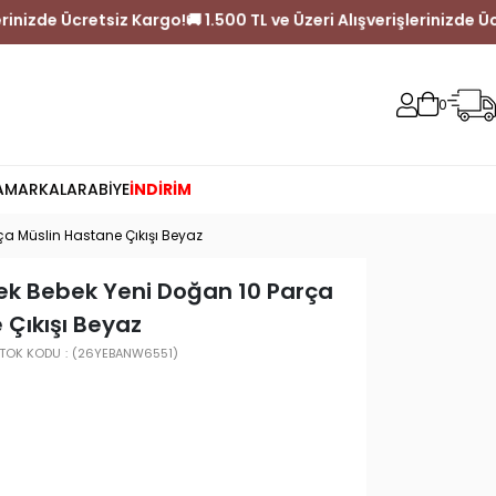
Alışverişlerinizde Ücretsiz Kargo!
🚚 1.500 TL ve Üzeri Alışverişl
0
A
MARKALAR
ABİYE
İNDİRİM
a Müslin Hastane Çıkışı Beyaz
k Bebek Yeni Doğan 10 Parça
 Çıkışı Beyaz
TOK KODU
(26YEBANW6551)