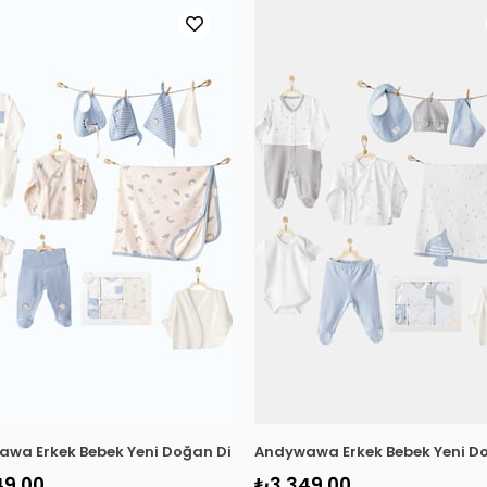
10 Parça Hastane Çıkışı Gri
wa Erkek Bebek Yeni Doğan Dino 10 Parça Hastane Çıkışı Bej
Andywawa Erkek Bebek Yeni Do
49,00
₺3.349,00