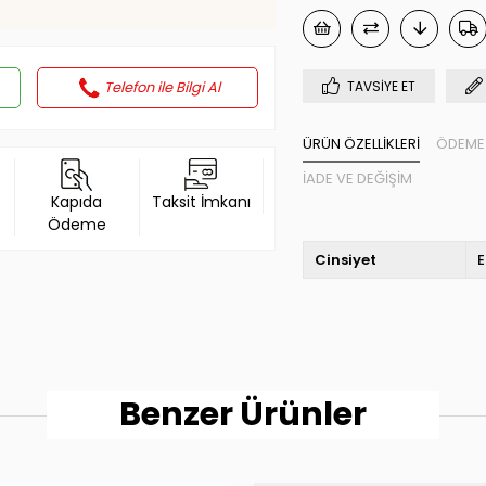
Telefon ile Bilgi Al
TAVSIYE ET
ÜRÜN ÖZELLIKLERI
ÖDEME 
İADE VE DEĞIŞIM
Kapıda
Taksit İmkanı
Ödeme
Cinsiyet
E
Benzer Ürünler