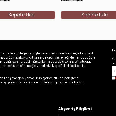
Sepete Ekle
Sepete Ekle
E-
töründe siz değerli müşterilerimize hizmet vermeye başladık.
zamızda 26 markaya ait binlerce ürün seçeneğiyle her çocuğun
Ka
madığı şehirlerdeki müşterilerimize web sitemiz, WhatsApp
ol
n satış imkânı sağlayarak sizi Mojo Bebek kalitesi ile
iletişime geçiyor ve ürün görselleri ile siparişlerini
 anlayışımızla, sipariş sürecinden kargo sürecine kadar
Alışveriş Bilgileri