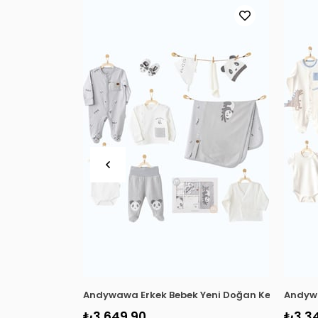
Andywawa Erkek Bebek Yeni Doğan Keep Smiling 
Andywa
₺3.649,90
₺3.3