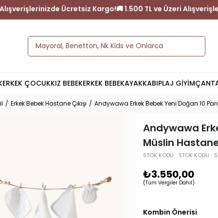
 ve Üzeri Alışverişlerinizde Ücretsiz Kargo!
🚚 1.500 TL ve Üzeri 
K
ERKEK ÇOCUK
KIZ BEBEK
ERKEK BEBEK
AYAKKABI
PLAJ GİYİM
ÇANT
il
Erkek Bebek Hastane Çıkışı
Andywawa Erkek Bebek Yeni Doğan 10 Parç
Andywawa Erke
Müslin Hastane
STOK KODU
STOK KODU
S
₺3.550,00
(Tüm Vergiler Dahil)
Kombin Önerisi