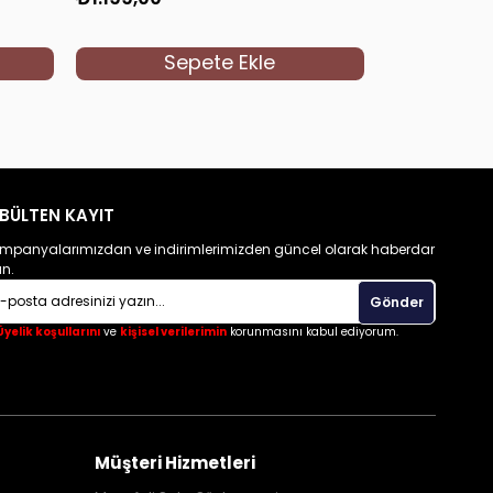
Sepete Ekle
S
BÜLTEN KAYIT
mpanyalarımızdan ve indirimlerimizden güncel olarak haberdar
un.
Gönder
Üyelik koşullarını
ve
kişisel verilerimin
korunmasını kabul ediyorum.
Müşteri Hizmetleri