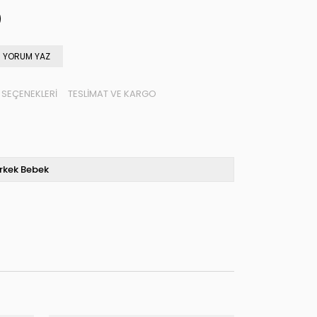
YORUM YAZ
SEÇENEKLERI
TESLIMAT VE KARGO
rkek Bebek